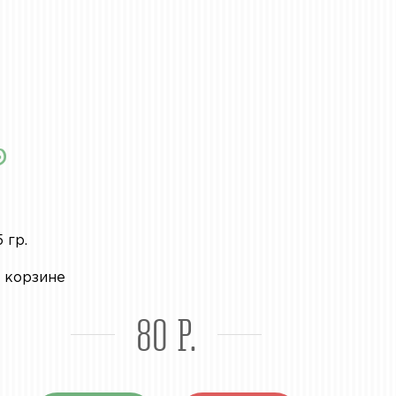
5 гр.
 корзине
80 Р.