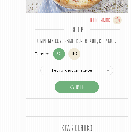
В ЛЮБИМОЕ
860 P
СЫРНЫЙ СОУС «БЬЯНКО», БЕКОН, СЫР МО...
30
40
Размер
Тесто классическое
КРАБ БЬЯНКО