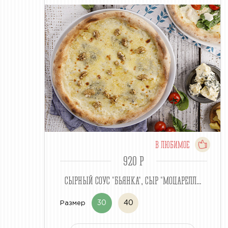
В ЛЮБИМОЕ
920 P
СЫРНЫЙ СОУС "БЬЯНКА", СЫР "МОЦАРЕЛЛ...
30
40
Размер