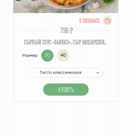
В ЛЮБИМОЕ
790 P
СЫРНЫЙ СОУС «БЬЯНКО», СЫР МОЦАРЕЛЛА...
30
40
Размер
Тесто классическое