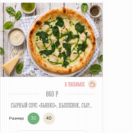
В ЛЮБИМОЕ
860 P
СЫРНЫЙ СОУС «БЬЯНКО», ЦЫПЛЕНОК, СЫР...
30
40
Размер