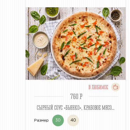
В ЛЮБИМОЕ
760 P
СЫРНЫЙ СОУС «БЬЯНКО», КРАБОВОЕ МЯСО...
30
40
Размер